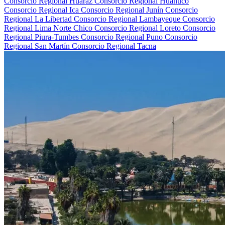
Consorcio Regional Huaraz
Consorcio Regional Huánuco
Consorcio Regional Ica
Consorcio Regional Junín
Consorcio
Regional La Libertad
Consorcio Regional Lambayeque
Consorcio
Regional Lima Norte Chico
Consorcio Regional Loreto
Consorcio
Regional Piura-Tumbes
Consorcio Regional Puno
Consorcio
Regional San Martín
Consorcio Regional Tacna