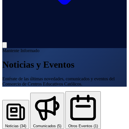
Mantente Informado
Noticias y Eventos
Entérate de las últimas novedades, comunicados y eventos del
Consorcio de Centros Educativos Católicos.
Noticias
(34)
Comunicados
(5)
Otros Eventos
(1)