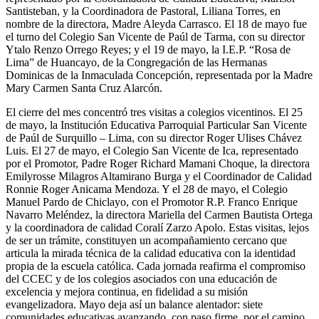
Santisteban, y la Coordinadora de Pastoral, Liliana Torres, en
nombre de la directora, Madre Aleyda Carrasco. El 18 de mayo fue
el turno del Colegio San Vicente de Paúl de Tarma, con su director
Ytalo Renzo Orrego Reyes; y el 19 de mayo, la I.E.P. “Rosa de
Lima” de Huancayo, de la Congregación de las Hermanas
Dominicas de la Inmaculada Concepción, representada por la Madre
Mary Carmen Santa Cruz Alarcón.
El cierre del mes concentró tres visitas a colegios vicentinos. El 25
de mayo, la Institución Educativa Parroquial Particular San Vicente
de Paúl de Surquillo – Lima, con su director Roger Ulises Chávez
Luis. El 27 de mayo, el Colegio San Vicente de Ica, representado
por el Promotor, Padre Roger Richard Mamani Choque, la directora
Emilyrosse Milagros Altamirano Burga y el Coordinador de Calidad
Ronnie Roger Anicama Mendoza. Y el 28 de mayo, el Colegio
Manuel Pardo de Chiclayo, con el Promotor R.P. Franco Enrique
Navarro Meléndez, la directora Mariella del Carmen Bautista Ortega
y la coordinadora de calidad Coralí Zarzo Apolo. Estas visitas, lejos
de ser un trámite, constituyen un acompañamiento cercano que
articula la mirada técnica de la calidad educativa con la identidad
propia de la escuela católica. Cada jornada reafirma el compromiso
del CCEC y de los colegios asociados con una educación de
excelencia y mejora continua, en fidelidad a su misión
evangelizadora. Mayo deja así un balance alentador: siete
comunidades educativas avanzando, con paso firme, por el camino