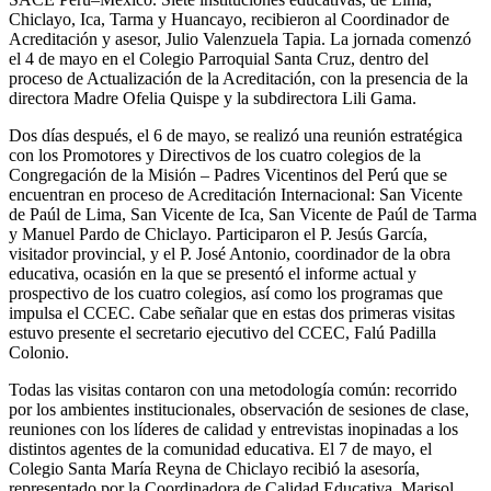
Chiclayo, Ica, Tarma y Huancayo, recibieron al Coordinador de
Acreditación y asesor, Julio Valenzuela Tapia. La jornada comenzó
el 4 de mayo en el Colegio Parroquial Santa Cruz, dentro del
proceso de Actualización de la Acreditación, con la presencia de la
directora Madre Ofelia Quispe y la subdirectora Lili Gama.
Dos días después, el 6 de mayo, se realizó una reunión estratégica
con los Promotores y Directivos de los cuatro colegios de la
Congregación de la Misión – Padres Vicentinos del Perú que se
encuentran en proceso de Acreditación Internacional: San Vicente
de Paúl de Lima, San Vicente de Ica, San Vicente de Paúl de Tarma
y Manuel Pardo de Chiclayo. Participaron el P. Jesús García,
visitador provincial, y el P. José Antonio, coordinador de la obra
educativa, ocasión en la que se presentó el informe actual y
prospectivo de los cuatro colegios, así como los programas que
impulsa el CCEC. Cabe señalar que en estas dos primeras visitas
estuvo presente el secretario ejecutivo del CCEC, Falú Padilla
Colonio.
Todas las visitas contaron con una metodología común: recorrido
por los ambientes institucionales, observación de sesiones de clase,
reuniones con los líderes de calidad y entrevistas inopinadas a los
distintos agentes de la comunidad educativa. El 7 de mayo, el
Colegio Santa María Reyna de Chiclayo recibió la asesoría,
representado por la Coordinadora de Calidad Educativa, Marisol