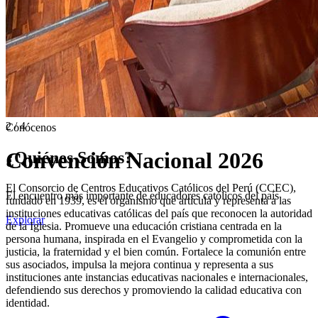
2 / 4
Conócenos
Convención Nacional 2026
¿Quiénes Somos?
El Consorcio de Centros Educativos Católicos del Perú (CCEC),
El encuentro más importante de educadores católicos del país
fundado en 1939, es el organismo que articula y representa a las
instituciones educativas católicas del país que reconocen la autoridad
Explorar
de la Iglesia. Promueve una educación cristiana centrada en la
persona humana, inspirada en el Evangelio y comprometida con la
justicia, la fraternidad y el bien común. Fortalece la comunión entre
sus asociados, impulsa la mejora continua y representa a sus
instituciones ante instancias educativas nacionales e internacionales,
defendiendo sus derechos y promoviendo la calidad educativa con
identidad.